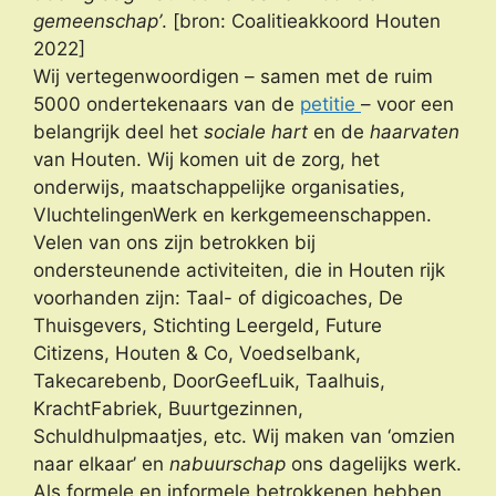
gemeenschap’
. [bron: Coalitieakkoord Houten
2022]
Wij vertegenwoordigen – samen met de ruim
5000 ondertekenaars van de
petitie
– voor een
belangrijk deel het
sociale hart
en de
haarvaten
van Houten. Wij komen uit de zorg, het
onderwijs, maatschappelijke organisaties,
VluchtelingenWerk en kerkgemeenschappen.
Velen van ons zijn betrokken bij
ondersteunende activiteiten, die in Houten rijk
voorhanden zijn: Taal- of digicoaches, De
Thuisgevers, Stichting Leergeld, Future
Citizens, Houten & Co, Voedselbank,
Takecarebenb, DoorGeefLuik, Taalhuis,
KrachtFabriek, Buurtgezinnen,
Schuldhulpmaatjes, etc. Wij maken van ‘omzien
naar elkaar’ en
nabuurschap
ons dagelijks werk.
Als formele en informele betrokkenen hebben