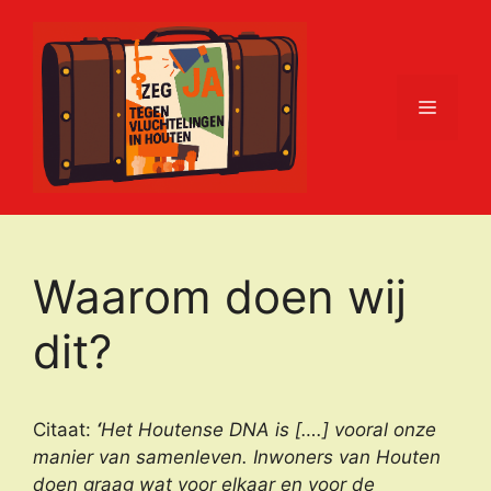
Ga
naar
de
inhoud
Menu
Waarom doen wij
dit?
Citaat:
‘
Het Houtense DNA is [….] vooral onze
manier van samenleven. Inwoners van Houten
doen graag wat voor elkaar en voor de