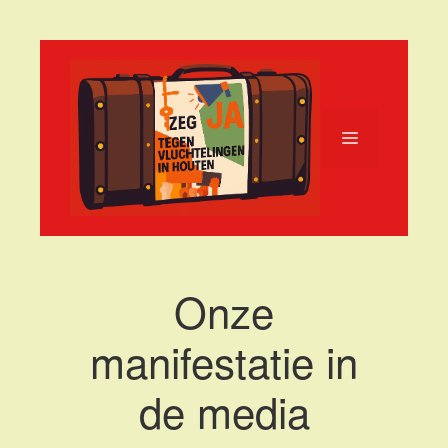
Ga
naar
de
inhoud
Menu
Onze
manifestatie in
de media