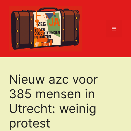
Ga
naar
de
inhoud
Menu
Nieuw azc voor
385 mensen in
Utrecht: weinig
protest