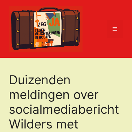
Ga
naar
de
inhoud
Menu
Duizenden
meldingen over
socialmediabericht
Wilders met