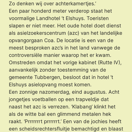
Zo denken wij over achterkamertjes.’
Een paar honderd meter verderop staat het
voormalige Landhotel ’t Elshuys. Toeristen
slapen er niet meer. Het oude hotel doet dienst
als asielzoekerscentrum (azc) van het landelijke
opvangorgaan Coa. De locatie is een van de
meest besproken azc’s in het land vanwege de
controversiële manier waarop het er kwam.
Omstreden omdat het vorige kabinet (Rutte IV),
aanvankelijk zonder toestemming van de
gemeente Tubbergen, besloot dat in hotel ’t
Elshuys asielopvang moest komen.
Een zonnige nazomerdag, eind augustus. Acht
jongetjes voetballen op een trapveldje dat
naast het azc is verrezen. ‘Klabang’ klinkt het
als de witte bal een glimmend metalen hek
raakt. ‘Prrrrrrrt prrrrrrt.’ Een van de jochies heeft
een scheidsrechtersfluitje bemachtigd en blaast