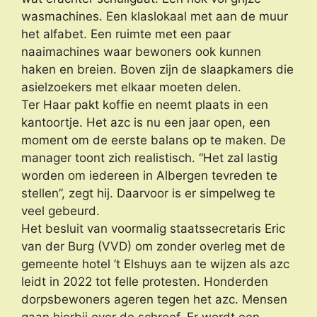
wasmachines. Een klaslokaal met aan de muur
het alfabet. Een ruimte met een paar
naaimachines waar bewoners ook kunnen
haken en breien. Boven zijn de slaapkamers die
asielzoekers met elkaar moeten delen.
Ter Haar pakt koffie en neemt plaats in een
kantoortje. Het azc is nu een jaar open, een
moment om de eerste balans op te maken. De
manager toont zich realistisch. “Het zal lastig
worden om iedereen in Albergen tevreden te
stellen”, zegt hij. Daarvoor is er simpelweg te
veel gebeurd.
Het besluit van voormalig staatssecretaris Eric
van der Burg (VVD) om zonder overleg met de
gemeente hotel ’t Elshuys aan te wijzen als azc
leidt in 2022 tot felle protesten. Honderden
dorpsbewoners ageren tegen het azc. Mensen
gaan hierbij over de schreef. Er wordt een