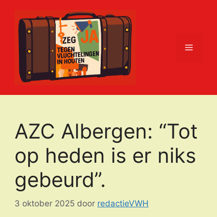
Ga
naar
de
inhoud
Menu
AZC Albergen: “Tot
op heden is er niks
gebeurd”.
3 oktober 2025
door
redactieVWH