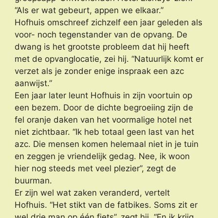
“Als er wat gebeurt, appen we elkaar.”
Hofhuis omschreef zichzelf een jaar geleden als
voor- noch tegenstander van de opvang. De
dwang is het grootste probleem dat hij heeft
met de opvanglocatie, zei hij. “Natuurlijk komt er
verzet als je zonder enige inspraak een azc
aanwijst.”
Een jaar later leunt Hofhuis in zijn voortuin op
een bezem. Door de dichte begroeiing zijn de
fel oranje daken van het voormalige hotel net
niet zichtbaar. “Ik heb totaal geen last van het
azc. Die mensen komen helemaal niet in je tuin
en zeggen je vriendelijk gedag. Nee, ik woon
hier nog steeds met veel plezier”, zegt de
buurman.
Er zijn wel wat zaken veranderd, vertelt
Hofhuis. “Het stikt van de fatbikes. Soms zit er
wel drie man op één fiets”, zegt hij. “En ik krijg